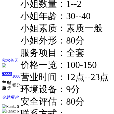
小姐数量：1--2
小姐年龄：30--40
小姐素质：素质一般
小姐外形：80分
服务项目：全套
秋水长天
价格一览：100-150
92
225
营业时间：12点--23点
1000
主
帖
积分
环境设备：9分
题
子
金牌用户
安全评估：80分
联系方式：