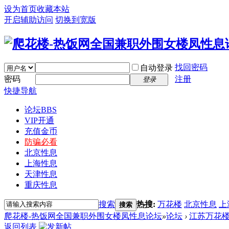
设为首页
收藏本站
开启辅助访问
切换到宽版
找回密码
自动登录
密码
注册
登录
快捷导航
论坛
BBS
VIP开通
充值金币
防骗必看
北京性息
上海性息
天津性息
重庆性息
搜索
热搜:
万花楼
北京性息
上
搜索
爬花楼-热饭网全国兼职外围女楼凤性息论坛
»
论坛
›
江苏万花
返回列表