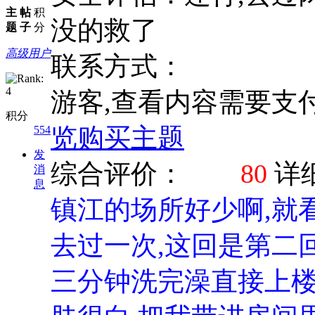
主
帖
积
没的救了
题
子
分
高级用户
联系方式：
游客,查看内容需要支
积分
览
购买主题
554
发
综合评价：
80
详
消
息
镇江的场所好少啊,就
去过一次,这回是第二回
三分钟洗完澡直接上楼