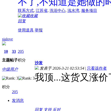
不了,不知道是她做的
联系方式
,
江苏省
,
洗浴中心
,
浅水湾
,
服务项目
收藏
回复
使用道具
举报
sialove
10
33
205
主题
帖子
积分
沙发
发表于 2026-3-21 02:53:54
|
只看该作者
中级用户
我顶...这货又涨价
积分
205
发消息
回复
支持
反对