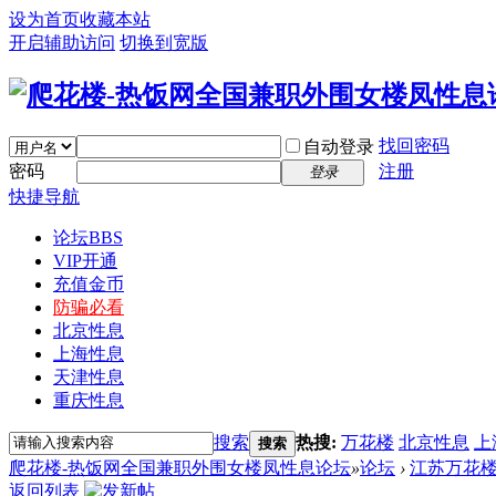
设为首页
收藏本站
开启辅助访问
切换到宽版
找回密码
自动登录
密码
注册
登录
快捷导航
论坛
BBS
VIP开通
充值金币
防骗必看
北京性息
上海性息
天津性息
重庆性息
搜索
热搜:
万花楼
北京性息
上
搜索
爬花楼-热饭网全国兼职外围女楼凤性息论坛
»
论坛
›
江苏万花
返回列表