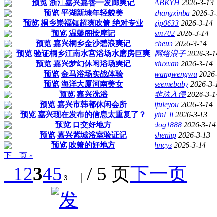
预览
浙江嘉兴嘉善一发廊爽记
ABKYH
2026-3-13
预览
平湖新埭年轻貌美
zhangxinba
2026-3-
预览
桐乡崇福镇超爽吹箫 绝对专业
zjp0633
2026-3-14
预览
温馨阁按摩记
sm702
2026-3-14
预览
嘉兴桐乡金沙碧浪爽记
cheun
2026-3-14
预览
验证桐乡江南水宫浴场水磨房巨爽
网络浪子
2026-3-1
预览
嘉兴梦幻休闲浴场爽记
xiuxuan
2026-3-14
预览
金马浴场实战体验
wangwengwu
2026-
预览
海洋大厦河南美女
seemebaby
2026-3-
预览
嘉兴洗浴
非法入侵
2026-3-1
预览
嘉兴市韩都休闲会所
ifuleyou
2026-3-14
预览
嘉兴现在发布的信息太重复了？
yinl_li
2026-3-13
预览
口交好地方
dog1888
2026-3-14
预览
嘉兴紫城浴室验证记
shenhp
2026-3-13
预览
吹箫的好地方
hncys
2026-3-14
下一页 »
1
2
3
4
5
/ 5 页
下一页