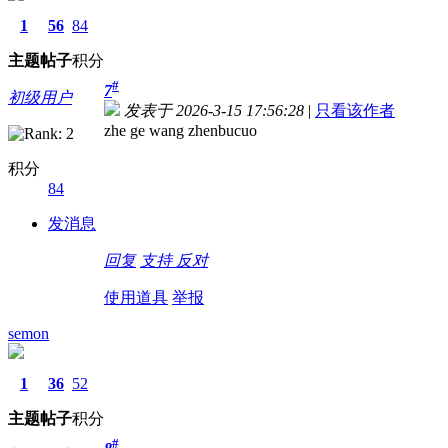
1
56
84
主题
帖子
积分
#
7
初级用户
发表于 2026-3-15 17:56:28
|
只看该作者
zhe ge wang zhenbucuo
积分
84
发消息
回复
支持
反对
使用道具
举报
semon
1
36
52
主题
帖子
积分
#