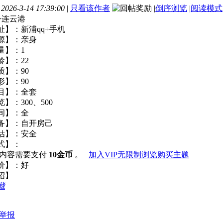
26-3-14 17:39:00
|
只看该作者
|
倒序浏览
|
阅读模式
省>连云港
地址】：新浦qq+手机
来源】：亲身
数量】：1
年龄】：22
素质】：90
外形】：90
项目】：全套
览】：300、500
时间】：全
设备】：自开房己
评估】：安全
式】：
看内容需要支付
10金币
。
加入VIP无限制浏览
购买主题
合评价】：好
绍】
藏
举报