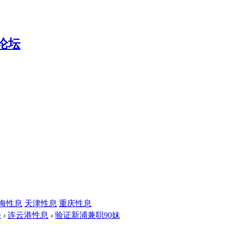
海性息
天津性息
重庆性息
楼
›
连云港性息
›
验证新浦兼职90妹