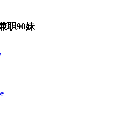
兼职90妹
者
者