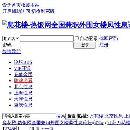
设为首页
收藏本站
开启辅助访问
切换到宽版
找回密码
自动登录
密码
注册
登录
快捷导航
论坛
BBS
VIP开通
充值金币
防骗必看
北京性息
上海性息
天津性息
重庆性息
搜索
热搜:
万花楼
北京性息
上
搜索
爬花楼-热饭网全国兼职外围女楼凤性息论坛
»
论坛
›
江苏万花
1
2
3
4
5
6
/ 6 页
下一页