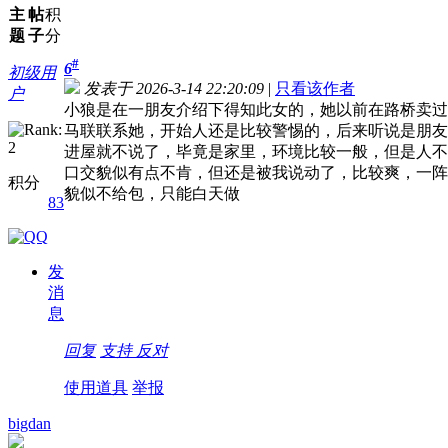
主
帖
积
题
子
分
#
6
初级用
发表于 2026-3-14 22:20:09
|
只看该作者
户
小狼是在一朋友介绍下得知此女的，她以前在路桥卖过
马联联系她，开始人还是比较警惕的，后来听说是朋友
进屋就不说了，毕竟是家里，环境比较一般，但是人不
口交貌似有点不肯，但还是被我说动了，比较爽，一阵
积分
貌似不给包，只能白天做
83
发
消
息
回复
支持
反对
使用道具
举报
bigdan