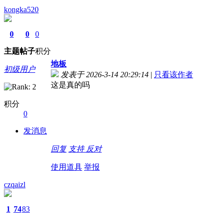
kongka520
0
0
0
主题
帖子
积分
地板
初级用户
发表于 2026-3-14 20:29:14
|
只看该作者
这是真的吗
积分
0
发消息
回复
支持
反对
使用道具
举报
czqaizl
1
74
83