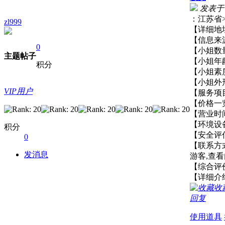
发表于 20
：江苏
zl999
【详细
【信息
0
【小姐
主题
帖子
【小姐
积分
【小姐
【小姐
VIP用户
【服务
【价格一
【营业
【环境
积分
【安全
0
【联系方
发消息
游客,查
【综
【详细介
收
回复
使用道具