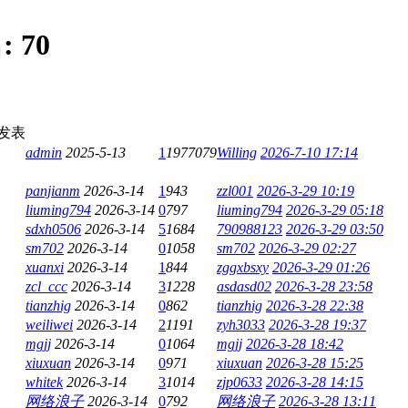
:
70
发表
admin
2025-5-13
1
1977079
Willing
2026-7-10 17:14
panjianm
2026-3-14
1
943
zzl001
2026-3-29 10:19
liuming794
2026-3-14
0
797
liuming794
2026-3-29 05:18
sdxh0506
2026-3-14
5
1684
790988123
2026-3-29 03:50
sm702
2026-3-14
0
1058
sm702
2026-3-29 02:27
xuanxi
2026-3-14
1
844
zggxbsxy
2026-3-29 01:26
zcl_ccc
2026-3-14
3
1228
asdasd02
2026-3-28 23:58
tianzhig
2026-3-14
0
862
tianzhig
2026-3-28 22:38
weiliwei
2026-3-14
2
1191
zyh3033
2026-3-28 19:37
mgjj
2026-3-14
0
1064
mgjj
2026-3-28 18:42
xiuxuan
2026-3-14
0
971
xiuxuan
2026-3-28 15:25
whitek
2026-3-14
3
1014
zjp0633
2026-3-28 14:15
网络浪子
2026-3-14
0
792
网络浪子
2026-3-28 13:11