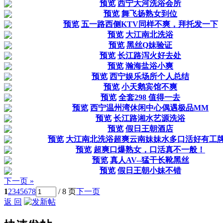
预览
西宁大河洗浴会所
预览
舞飞扬熟女到位
预览
五一路西侧KTV同样不爽，拜托发一下
预览
大江南北洗浴
预览
黑丝Q妹验证
预览
长江路泻火好去处
预览
瀚海盐浴小爽
预览
西宁娱乐场所个人总结
预览
小天鹅宾馆不爽
预览
全套298 值得一去
预览
西宁温州湾休闲中心偶遇极品MM
预览
长江路湘水艺源洗浴
预览
假日王朝酒店
预览
大江南北洗浴超爽云南妹妹水多口活好有工
预览
超爽口爆熟女，口活真不一般！
预览
真人AV--猛干长靴黑丝
预览
假日王朝小妹不错
下一页 »
1
2
3
4
5
6
7
8
/ 8 页
下一页
返 回