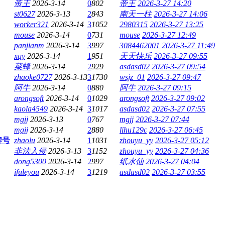
帝王
2026-3-14
0
802
帝王
2026-3-27 14:20
st0627
2026-3-13
2
843
南天一柱
2026-3-27 14:06
worker321
2026-3-14
3
1052
2980315
2026-3-27 13:25
mouse
2026-3-14
0
731
mouse
2026-3-27 12:49
panjianm
2026-3-14
3
997
3084462001
2026-3-27 11:49
xqy
2026-3-14
1
951
天天快乐
2026-3-27 09:55
菜蜂
2026-3-14
2
929
asdasd02
2026-3-27 09:54
zhaoke0727
2026-3-13
3
1730
wsjz_01
2026-3-27 09:47
阿牛
2026-3-14
0
880
阿牛
2026-3-27 09:15
arongsoft
2026-3-14
0
1029
arongsoft
2026-3-27 09:02
kaola4549
2026-3-14
3
1017
asdasd02
2026-3-27 07:55
mgjj
2026-3-13
0
767
mgjj
2026-3-27 07:44
mgjj
2026-3-14
2
880
lihu129c
2026-3-27 06:45
牌号
zhaolu
2026-3-14
1
1031
zhouyu_yy
2026-3-27 05:12
非法入侵
2026-3-13
3
1152
zhouyu_yy
2026-3-27 04:36
dong5300
2026-3-14
2
997
纸水仙
2026-3-27 04:04
ifuleyou
2026-3-14
3
1219
asdasd02
2026-3-27 03:55