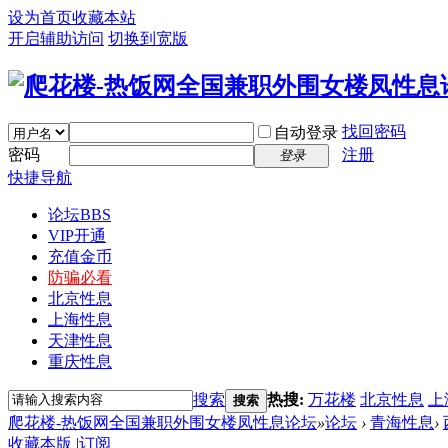
设为首页
收藏本站
开启辅助访问
切换到宽版
找回密码
自动登录
密码
注册
登录
快捷导航
论坛
BBS
VIP开通
充值金币
防骗必看
北京性息
上海性息
天津性息
重庆性息
搜索
热搜:
万花楼
北京性息
上
搜索
爬花楼-热饭网全国兼职外围女楼凤性息论坛
»
论坛
›
青海性息
›
收藏本版
|
订阅