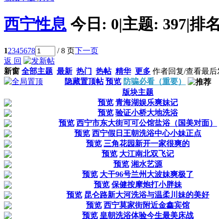
西宁性息
今日:
0
|
主题:
397
|
排名
1
2
3
4
5
6
7
8
/ 8 页
下一页
返 回
新窗
全部主题
最新
热门
热帖
精华
更多
作者
回复/查看
最后
隐藏置顶帖
预览
防骗必看（重要）
版块主题
预览
青海湖娱乐爽妹记
预览
验证小桥大地洗浴
预览
西宁市东大街可可公馆盐浴（国美对面）
预览
西宁假日王朝洗浴中心小妹正点
预览
三角花园新开一家很爽的
预览
大江南北双飞记
预览
湘水艺源
预览
大干96号兰州大波妹爽极了
预览
保健按摩炮打小胖妹
预览
昆仑路新大河洗浴与温柔川妹的美好
预览
西宁莫家街附近金鑫宾馆
预览
皇朝洗浴体验今生最美床战