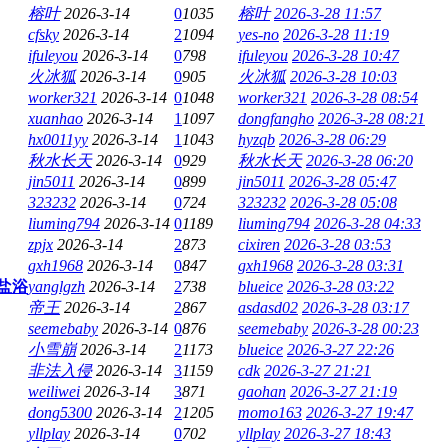
榕叶
2026-3-14
0
1035
榕叶
2026-3-28 11:57
cfsky
2026-3-14
2
1094
yes-no
2026-3-28 11:19
ifuleyou
2026-3-14
0
798
ifuleyou
2026-3-28 10:47
火冰狐
2026-3-14
0
905
火冰狐
2026-3-28 10:03
worker321
2026-3-14
0
1048
worker321
2026-3-28 08:54
xuanhao
2026-3-14
1
1097
dongfangho
2026-3-28 08:21
hx0011yy
2026-3-14
1
1043
hyzqb
2026-3-28 06:29
秋水长天
2026-3-14
0
929
秋水长天
2026-3-28 06:20
jin5011
2026-3-14
0
899
jin5011
2026-3-28 05:47
323232
2026-3-14
0
724
323232
2026-3-28 05:08
liuming794
2026-3-14
0
1189
liuming794
2026-3-28 04:33
zpjx
2026-3-14
2
873
cixiren
2026-3-28 03:53
gxh1968
2026-3-14
0
847
gxh1968
2026-3-28 03:31
盐浴
yanglgzh
2026-3-14
2
738
blueice
2026-3-28 03:22
帝王
2026-3-14
2
867
asdasd02
2026-3-28 03:17
seemebaby
2026-3-14
0
876
seemebaby
2026-3-28 00:23
小雪崩
2026-3-14
2
1173
blueice
2026-3-27 22:26
非法入侵
2026-3-14
3
1159
cdk
2026-3-27 21:21
weiliwei
2026-3-14
3
871
gaohan
2026-3-27 21:19
dong5300
2026-3-14
2
1205
momo163
2026-3-27 19:47
yllplay
2026-3-14
0
702
yllplay
2026-3-27 18:43