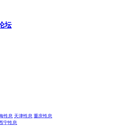
海性息
天津性息
重庆性息
西宁性息