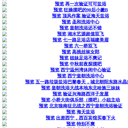
预览
再一次验证可可盐浴
预览
狂操摸吧的90后小嫩B
预览
顶风作案 验证海天盐浴
预览
圣和洗浴中心
预览
皇朝洗浴还不错
预览
湘水艺源超值双飞
预览
七一路足浴店福建美眉
预览
六一桥双飞
预览
高挑丝袜女郎
预览
姐妹足浴不爽记
预览
中秋前夜探摸吧
预览
西宁温州湾休闲中心验证
预览
西宁皇朝洗浴中心
预览
五一路垃圾盐浴巴黎春天，城北朝阳东路水晶
预览
皇朝洗浴大战本地东北哈族三妹妹
预览
验证兴海路西洋子发屋
预览
小桥大街俱乐部（摸吧）小姐主动
预览
北京狼南征北战之西宁皇朝洗浴验证
预览
海天盐浴
预览
出差西宁，西百宾馆买春下火
预览
特别不爽