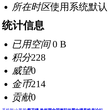
所在时区
使用系统默认
统计信息
已用空间
0 B
积分
228
威望
0
金币
214
贡献
0