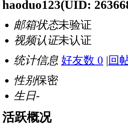
haoduo123
(UID: 26366
邮箱状态
未验证
视频认证
未认证
统计信息
好友数 0
|
回帖
性别
保密
生日
-
活跃概况