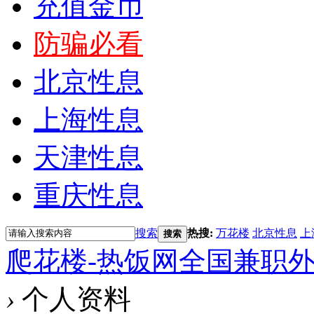
充值金币
防骗必看
北京性息
上海性息
天津性息
重庆性息
搜索
热搜:
万花楼
北京性息
上
搜索
爬花楼-热饭网全国兼职
›
个人资料