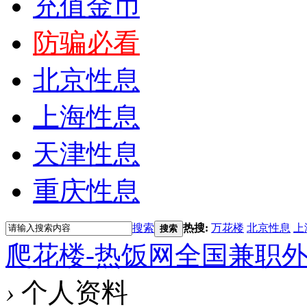
充值金币
防骗必看
北京性息
上海性息
天津性息
重庆性息
搜索
热搜:
万花楼
北京性息
上
搜索
爬花楼-热饭网全国兼职
›
个人资料