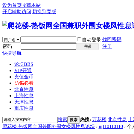
设为首页
收藏本站
开启辅助访问
切换到宽版
找回密码
自动登录
密码
注册
登录
快捷导航
论坛
BBS
VIP开通
充值金币
防骗必看
北京性息
上海性息
天津性息
重庆性息
搜索
热搜:
万花楼
北京性息
上
搜索
爬花楼-热饭网全国兼职外围女楼凤性息论坛
›
jjj110110110
›
个