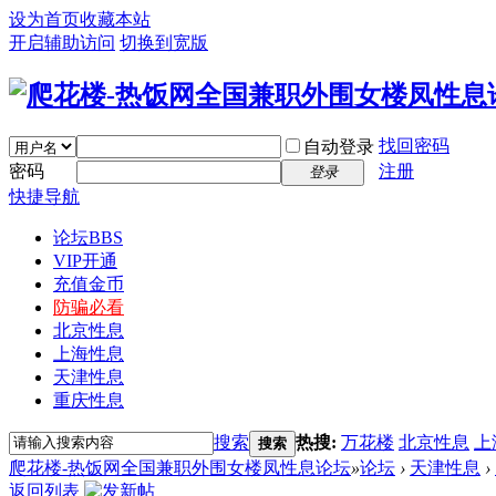
设为首页
收藏本站
开启辅助访问
切换到宽版
找回密码
自动登录
密码
注册
登录
快捷导航
论坛
BBS
VIP开通
充值金币
防骗必看
北京性息
上海性息
天津性息
重庆性息
搜索
热搜:
万花楼
北京性息
上
搜索
爬花楼-热饭网全国兼职外围女楼凤性息论坛
»
论坛
›
天津性息
›
返回列表