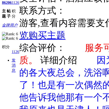
86
206
1126
联系方式：
主
帖
积
题
子
分
游客,查看内容需要支
金牌用户
览
购买主题
综合评价：
服务
积分
1126
质。
详细介绍
因
发
消
的各大夜总会，洗浴
息
了！也是有一次偶然
他告诉我他那有一个