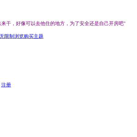
出来干，好像可以去他住的地方，为了安全还是自己开房吧
"
P无限制浏览
购买主题
？
注册