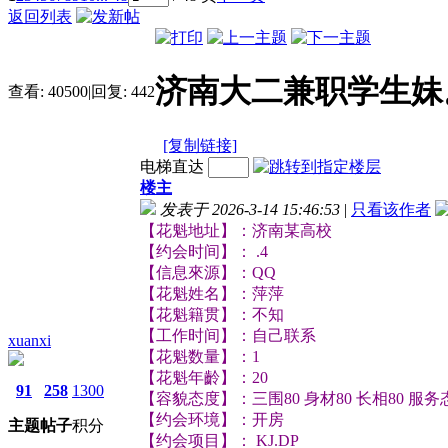
返回列表
济南大二兼职学生妹
查看:
40500
|
回复:
442
[复制链接]
电梯直达
楼主
发表于 2026-3-14 15:46:53
|
只看该作者
【花魁地址】：济南某高校
【约会时间】： .4
【信息來源】：QQ
【花魁姓名】：萍萍
【花魁籍贯】：不知
【工作时间】：自己联系
xuanxi
【花魁数量】：1
【花魁年齡】：20
91
258
1300
【容貌态度】：三围80 身材80 长相80 服务
【约会环境】：开房
主题
帖子
积分
【约会项目】： KJ.DP