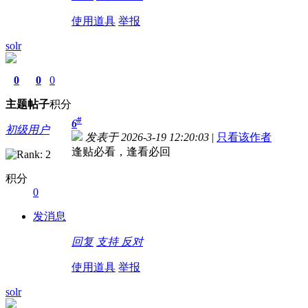
使用道具
举报
solr
0
0
0
主题
帖子
积分
#
6
初级用户
发表于 2026-3-19 12:20:03
|
只看该作者
逢贴必看，逢看必回
积分
0
发消息
回复
支持
反对
使用道具
举报
solr