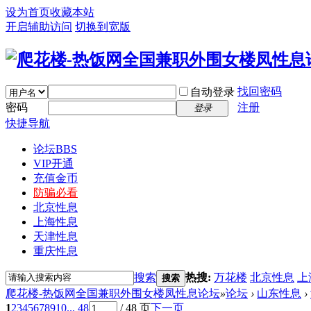
设为首页
收藏本站
开启辅助访问
切换到宽版
找回密码
自动登录
密码
注册
登录
快捷导航
论坛
BBS
VIP开通
充值金币
防骗必看
北京性息
上海性息
天津性息
重庆性息
搜索
热搜:
万花楼
北京性息
上
搜索
爬花楼-热饭网全国兼职外围女楼凤性息论坛
»
论坛
›
山东性息
›
1
2
3
4
5
6
7
8
9
10
... 48
/ 48 页
下一页