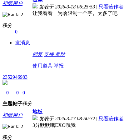
初级用户
发表于 2026-3-18 06:25:53
|
只看该作者
让我看看，为啥限制十个字。太多了吧
积分
0
发消息
回复
支持
反对
使用道具
举报
2352946983
0
0
0
主题
帖子
积分
地板
初级用户
发表于 2026-3-17 08:50:32
|
只看该作者
3分默默哦EXO哦我
积分