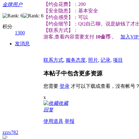
【约会花费】：200
金牌用户
【安全隐患】：基本安全
【约会感受】：可以
【约会细节】：QQ自己聊。说是缺钱了才
积分
【联系方式】：
1300
游客,查看内容需要支付
10金币
。
加入VI
发消息
联系方式
,
服务态度
,
照片
,
记录
,
项目
本帖子中包含更多资源
您需要
登录
才可以下载或查看，没有帐号
x
收藏
回复
使用道具
举报
zzzs782