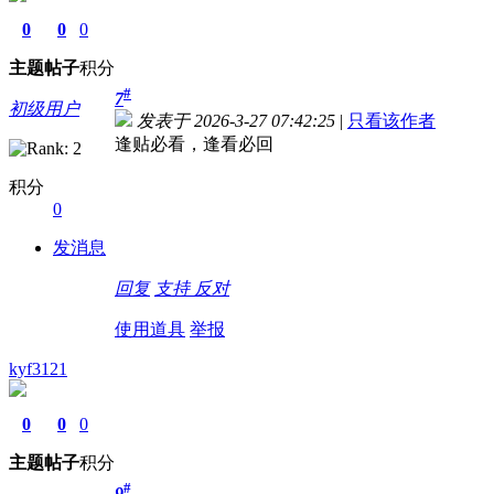
0
0
0
主题
帖子
积分
#
7
初级用户
发表于 2026-3-27 07:42:25
|
只看该作者
逢贴必看，逢看必回
积分
0
发消息
回复
支持
反对
使用道具
举报
kyf3121
0
0
0
主题
帖子
积分
#
9