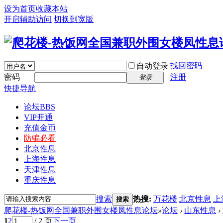
设为首页
收藏本站
开启辅助访问
切换到宽版
找回密码
自动登录
密码
注册
登录
快捷导航
论坛
BBS
VIP开通
充值金币
防骗必看
北京性息
上海性息
天津性息
重庆性息
搜索
热搜:
万花楼
北京性息
上
搜索
爬花楼-热饭网全国兼职外围女楼凤性息论坛
»
论坛
›
山东性息
›
1
2
/ 2 页
下一页