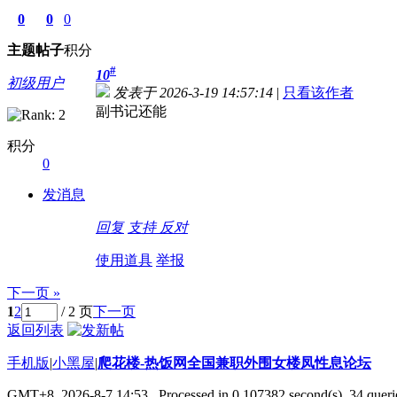
0
0
0
主题
帖子
积分
#
10
初级用户
发表于 2026-3-19 14:57:14
|
只看该作者
副书记还能
积分
0
发消息
回复
支持
反对
使用道具
举报
下一页 »
1
2
/ 2 页
下一页
返回列表
手机版
|
小黑屋
|
爬花楼-热饭网全国兼职外围女楼凤性息论坛
GMT+8, 2026-8-7 14:53
, Processed in 0.107382 second(s), 34 querie