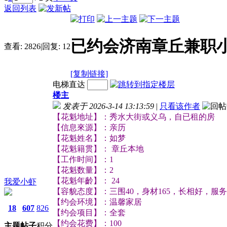
返回列表
已约会济南章丘兼职
查看:
2826
|
回复:
12
[复制链接]
电梯直达
楼主
发表于 2026-3-14 13:13:59
|
只看该作者
【花魁地址】：秀水大街或义乌，自已租的房
【信息來源】：亲历
【花魁姓名】：如梦
【花魁籍贯】： 章丘本地
【工作时间】：1
【花魁数量】：2
【花魁年齡】： 24
我爱小虾
【容貌态度】：三围40，身材165，长相好，服务
【约会环境】：温馨家居
18
607
826
【约会项目】：全套
【约会花费】：100
主题
帖子
积分