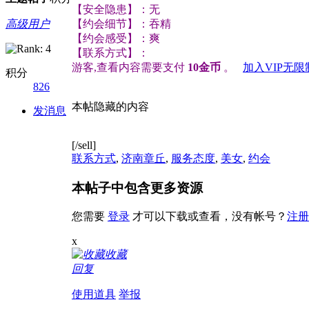
【安全隐患】：无
高级用户
【约会细节】：吞精
【约会感受】：爽
【联系方式】：
游客,查看内容需要支付
10金币
。
加入VIP无
积分
826
本帖隐藏的内容
发消息
[/sell]
联系方式
,
济南章丘
,
服务态度
,
美女
,
约会
本帖子中包含更多资源
您需要
登录
才可以下载或查看，没有帐号？
注册
x
收藏
回复
使用道具
举报