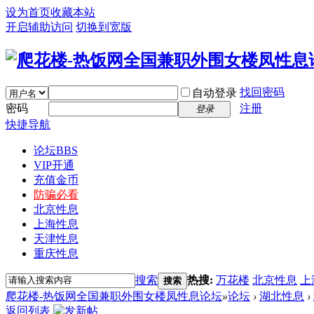
设为首页
收藏本站
开启辅助访问
切换到宽版
找回密码
自动登录
密码
注册
登录
快捷导航
论坛
BBS
VIP开通
充值金币
防骗必看
北京性息
上海性息
天津性息
重庆性息
搜索
热搜:
万花楼
北京性息
上
搜索
爬花楼-热饭网全国兼职外围女楼凤性息论坛
»
论坛
›
湖北性息
›
返回列表