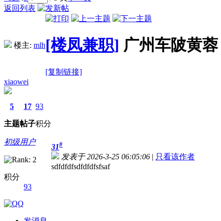
返回列表
[楼凤兼职]
广州车陂黄蓉 
楼主:
mlh
[复制链接]
xiaowei
5
17
93
主题
帖子
积分
初级用户
#
31
发表于 2026-3-25 06:05:06
|
只看该作者
sdfdfdfsdfdfdfsfsaf
积分
93
发消息