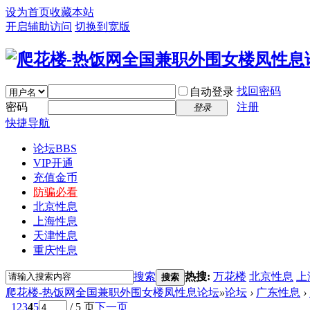
设为首页
收藏本站
开启辅助访问
切换到宽版
找回密码
自动登录
密码
注册
登录
快捷导航
论坛
BBS
VIP开通
充值金币
防骗必看
北京性息
上海性息
天津性息
重庆性息
搜索
热搜:
万花楼
北京性息
上
搜索
爬花楼-热饭网全国兼职外围女楼凤性息论坛
»
论坛
›
广东性息
›
1
2
3
4
5
/ 5 页
下一页