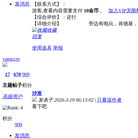
发消息
【联系方式】：
游客,查看内容需要支付
10金币
。
加入VIP无
【综合评价】：还行
【详细介绍】 旁边有电玩，肯德基，名
收藏
回复
使用道具
举报
yangcctv
17
670
909
主题
帖子
积分
沙发
高级用户
发表于 2026-3-19 06:13:02
|
只看该作者
看下吧
积分
909
发消息