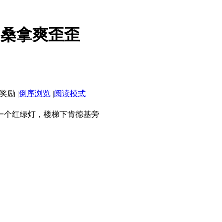
门桑拿爽歪歪
|
倒序浏览
|
阅读模式
前走一个红绿灯，楼梯下肯德基旁