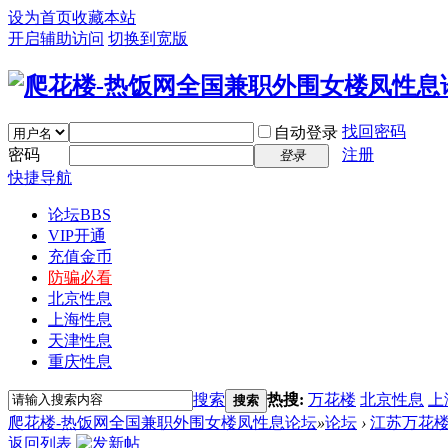
设为首页
收藏本站
开启辅助访问
切换到宽版
找回密码
自动登录
密码
注册
登录
快捷导航
论坛
BBS
VIP开通
充值金币
防骗必看
北京性息
上海性息
天津性息
重庆性息
搜索
热搜:
万花楼
北京性息
上
搜索
爬花楼-热饭网全国兼职外围女楼凤性息论坛
»
论坛
›
江苏万花
返回列表