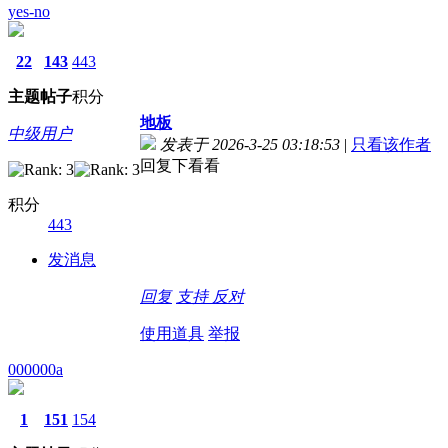
yes-no
22
143
443
主题
帖子
积分
地板
中级用户
发表于 2026-3-25 03:18:53
|
只看该作者
回复下看看
积分
443
发消息
回复
支持
反对
使用道具
举报
000000a
1
151
154