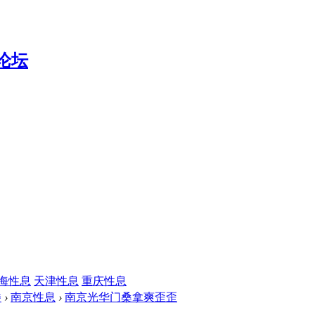
海性息
天津性息
重庆性息
楼
›
南京性息
›
南京光华门桑拿爽歪歪