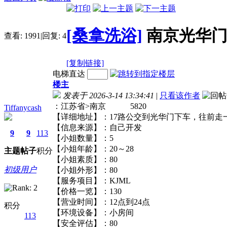
[桑拿洗浴]
南京光华
查看:
1991
|
回复:
4
[复制链接]
电梯直达
楼主
发表于 2026-3-14 13:34:41
|
只看该作者
：江苏省>南京 5820
Tiffanycash
【详细地址】：17路公交到光华门下车，往
【信息来源】：自己开发
9
9
113
【小姐数量】：5
【小姐年龄】：20～28
主题
帖子
积分
【小姐素质】：80
初级用户
【小姐外形】：80
【服务项目】：KJML
【价格一览】：130
【营业时间】：12点到24点
积分
【环境设备】：小房间
113
【安全评估】：80