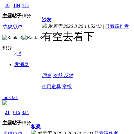
16
184
415
主题
帖子
积分
沙发
发表于 2026-3-26 14:52:13
|
只看该作者
中级用户
有空去看下
积分
415
发消息
回复
支持
反对
使用道具
举报
look321
21
615
824
主题
帖子
积分
板凳
发表于 2026-3-26 07:03:33
|
只看该作者
高级用户