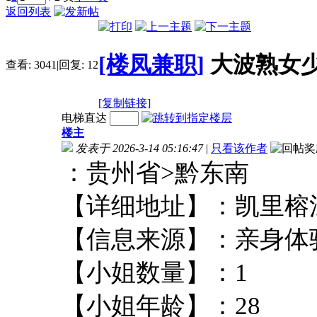
返回列表
[楼凤兼职]
大波熟女少
查看:
3041
|
回复:
12
[复制链接]
电梯直达
楼主
发表于 2026-3-14 05:16:47
|
只看该作者
：贵州省>黔东
【详细地址】：凯
【信息来源】：亲
【小姐数量】：
【小姐年龄】：2