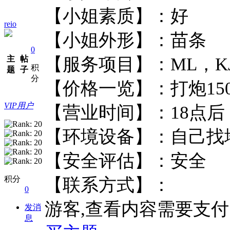
【小姐素质】：
reio
【小姐外形】：
0
主
帖
【服务项目】：ML
积
题
子
分
【价格一览】：打炮1
VIP用户
【营业时间】：1
【环境设备】：自
【安全评估】：
积分
【联系方式】：
0
游客,查看内容需要支
发消
息