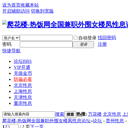
设为首页
收藏本站
开启辅助访问
切换到宽版
找回密码
自动登录
密码
注册
登录
快捷导航
论坛
BBS
VIP开通
充值金币
防骗必看
北京性息
上海性息
天津性息
重庆性息
搜索
热搜:
万花楼
北京性息
上
搜索
爬花楼-热饭网全国兼职外围女楼凤性息论坛
»
论坛
›
贵州性息
›
1
2
/ 2 页
下一页