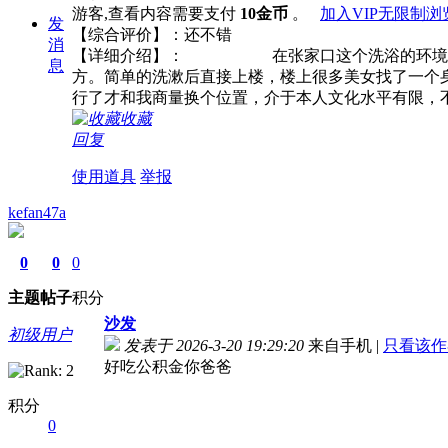
游客,查看内容需要支付
10金币
。
加入VIP无限制浏
发
【综合评价】：还不错
消
【详细介绍】： 在张家口这个洗浴的环境还是
息
方。简单的洗漱后直接上楼，楼上很多美女找了一个
行了才和我商量换个位置，介于本人文化水平有限，
收藏
回复
使用道具
举报
kefan47a
0
0
0
主题
帖子
积分
沙发
初级用户
发表于 2026-3-20 19:29:20
来自手机
|
只看该作
好吃公积金你爸爸
积分
0