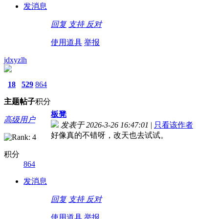
发消息
回复
支持
反对
使用道具
举报
jdxyzlh
18
529
864
主题
帖子
积分
板凳
高级用户
发表于 2026-3-26 16:47:01
|
只看该作者
好像真的不错呀，改天也去试试。
积分
864
发消息
回复
支持
反对
使用道具
举报