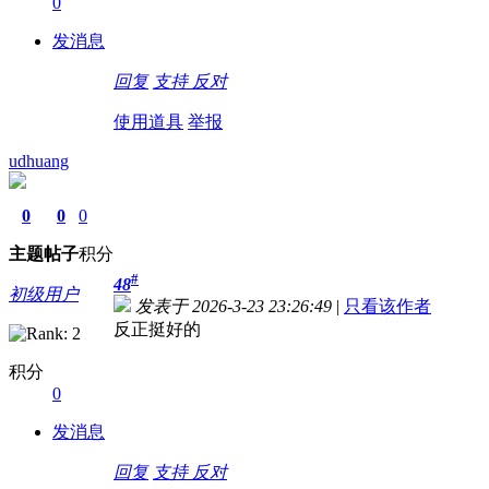
0
发消息
回复
支持
反对
使用道具
举报
udhuang
0
0
0
主题
帖子
积分
#
48
初级用户
发表于 2026-3-23 23:26:49
|
只看该作者
反正挺好的
积分
0
发消息
回复
支持
反对