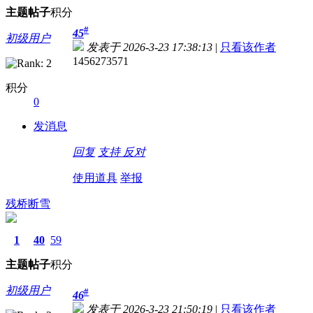
主题
帖子
积分
#
45
初级用户
发表于 2026-3-23 17:38:13
|
只看该作者
1456273571
积分
0
发消息
回复
支持
反对
使用道具
举报
残桥断雪
1
40
59
主题
帖子
积分
初级用户
#
46
发表于 2026-3-23 21:50:19
|
只看该作者