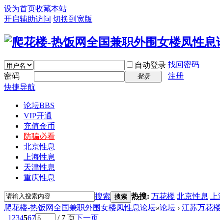
设为首页
收藏本站
开启辅助访问
切换到宽版
找回密码
自动登录
密码
注册
登录
快捷导航
论坛
BBS
VIP开通
充值金币
防骗必看
北京性息
上海性息
天津性息
重庆性息
搜索
热搜:
万花楼
北京性息
上
搜索
爬花楼-热饭网全国兼职外围女楼凤性息论坛
»
论坛
›
江苏万花
1
2
3
4
5
6
7
/ 7 页
下一页