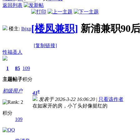
返回列表
[楼凤兼职]
新浦兼职90
楼主:
lhjxp
[复制链接]
性福圣人
1
85
109
主题
帖子
积分
初级用户
#
41
发表于 2026-3-22 16:06:20
|
只看该作者
在如家开的房，小丫头好像挺红的
积分
109