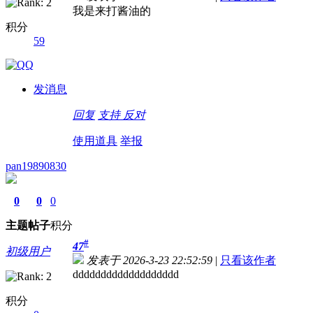
我是来打酱油的
积分
59
发消息
回复
支持
反对
使用道具
举报
pan19890830
0
0
0
主题
帖子
积分
#
47
初级用户
发表于 2026-3-23 22:52:59
|
只看该作者
ddddddddddddddddddd
积分