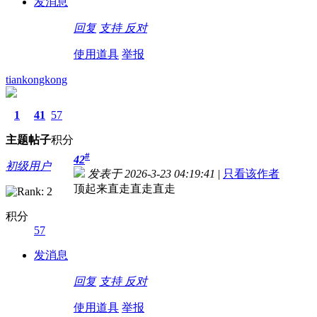
发消息
回复
支持
反对
使用道具
举报
tiankongkong
1
41
57
主题
帖子
积分
#
42
初级用户
发表于 2026-3-23 04:19:41
|
只看该作者
顶起来直走直走直走
积分
57
发消息
回复
支持
反对
使用道具
举报