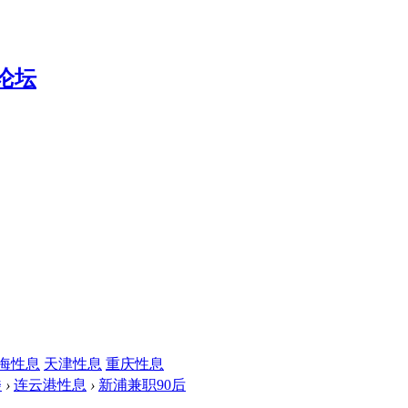
海性息
天津性息
重庆性息
楼
›
连云港性息
›
新浦兼职90后